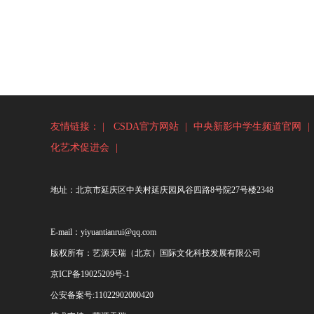
友情链接： |
CSDA官方网站
|
中央新影中学生频道官网
|
化艺术促进会
|
地址：北京市延庆区中关村延庆园风谷四路8号院27号楼2348
E-mail：yiyuantianrui@qq.com
版权所有：艺源天瑞（北京）国际文化科技发展有限公司
京ICP备19025209号-1
公安备案号:
11022902000420