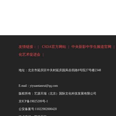
友情链接： |
CSDA官方网站
|
中央新影中学生频道官网
|
化艺术促进会
|
地址：北京市延庆区中关村延庆园风谷四路8号院27号楼2348
E-mail：yiyuantianrui@qq.com
版权所有：艺源天瑞（北京）国际文化科技发展有限公司
京ICP备19025209号-1
公安备案号:
11022902000420